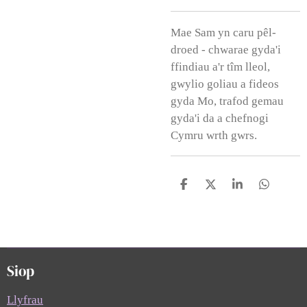
Mae Sam yn caru pêl-
droed - chwarae gyda'i
ffindiau a'r tîm lleol,
gwylio goliau a fideos
gyda Mo, trafod gemau
gyda'i da a chefnogi
Cymru wrth gwrs.
S
S
S
S
h
h
h
h
a
a
a
a
r
r
r
r
e
e
e
e
Siop
Llyfrau