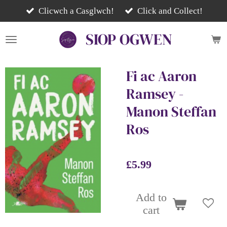
Skip
Clicwch a Casglwch!
Click and Collect!
to
SIOP
OGWEN
main
content
Fi ac Aaron
Ramsey -
Manon Steffan
Ros
£5.99
Add to
cart