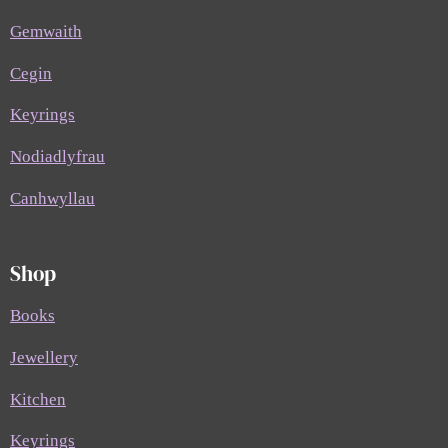
Gemwaith
Cegin
Keyrings
Nodiadlyfrau
Canhwyllau
Shop
Books
Jewellery
Kitchen
Keyrings