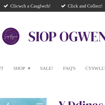
Clicwch a Casglwch!
Click and Collect!
SIOP
OGWE
UT
SHOP
SALE!
FAQ'S
CYSWLLT