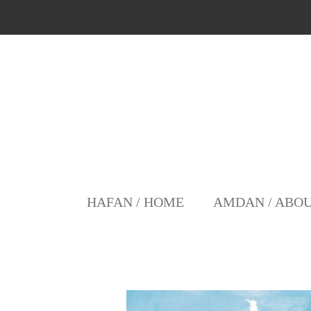
Skip
to
main
content
HAFAN / HOME
AMDAN / ABO