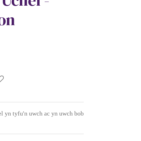
 Uchel -
on
el yn tyfu'n uwch ac yn uwch bob