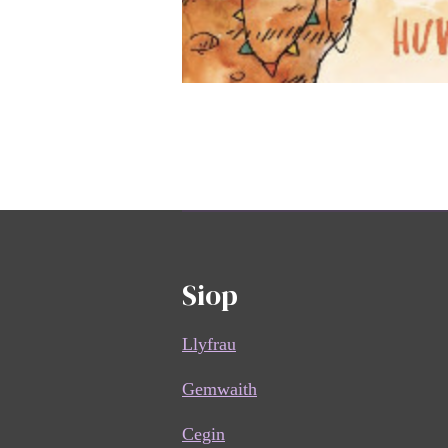
Siop
Llyfrau
Gemwaith
Cegin