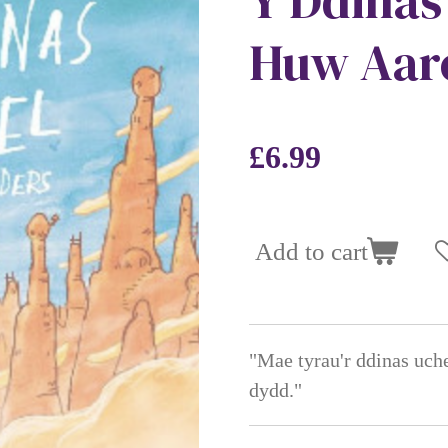
Y Ddinas
Huw Aar
£6.99
Add to cart
"Mae tyrau'r ddinas uch
dydd."