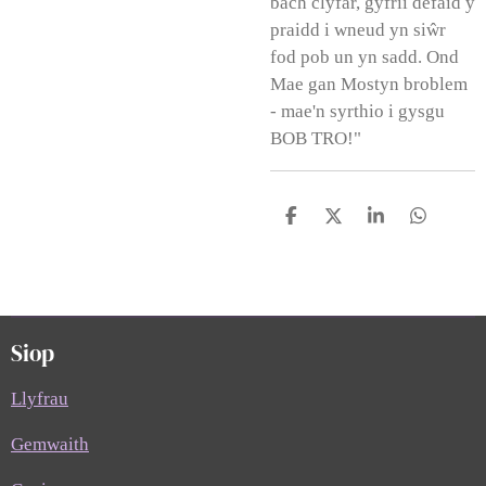
bach clyfar, gyfrii defaid y
praidd i wneud yn siŵr
fod pob un yn sadd. Ond
Mae gan Mostyn broblem
- mae'n syrthio i gysgu
BOB TRO!"
S
S
S
S
h
h
h
h
a
a
a
a
r
r
r
r
e
e
e
e
Siop
Llyfrau
Gemwaith