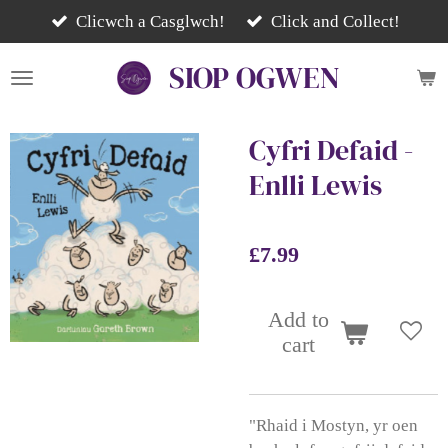
Skip
Clicwch a Casglwch!
Click and Collect!
to
SIOP
OGWEN
main
content
Cyfri Defaid -
Enlli Lewis
£7.99
Add to
cart
"Rhaid i Mostyn, yr oen