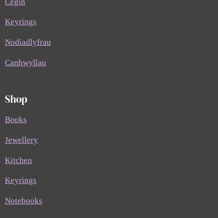
Cegin
Keyrings
Nodiadlyfrau
Canhwyllau
Shop
Books
Jewellery
Kitchen
Keyrings
Notebooks