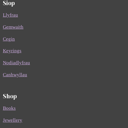
Siop
Llyfrau
Gemwaith
Cegin
Keyrings
Nodiadlyfrau
Canhwyllau
Shop
Books
Jewellery