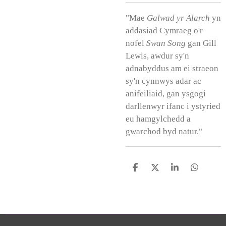
"Mae
Galwad yr Alarch
yn
addasiad Cymraeg o'r
nofel
Swan Song
gan Gill
Lewis, awdur sy'n
adnabyddus am ei straeon
sy'n cynnwys adar ac
anifeiliaid, gan ysgogi
darllenwyr ifanc i ystyried
eu hamgylchedd a
gwarchod byd natur."
S
S
S
S
h
h
h
h
a
a
a
a
r
r
r
r
e
e
e
e