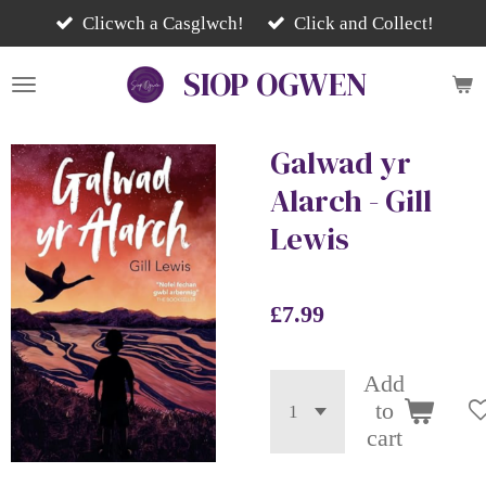
Skip
Clicwch a Casglwch!
Click and Collect!
to
SIOP
OGWEN
main
content
Galwad yr
Alarch - Gill
Lewis
£7.99
Add
to
cart