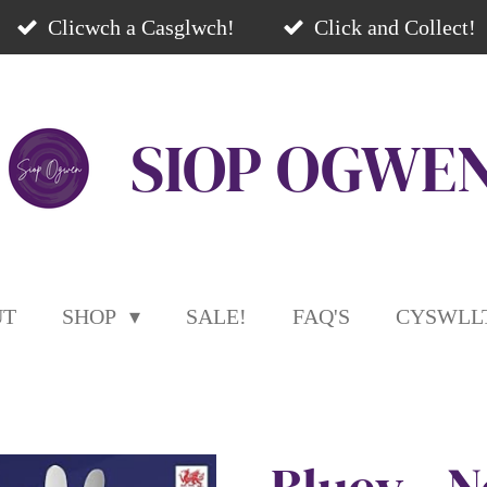
Clicwch a Casglwch!
Click and Collect!
SIOP
OGWE
UT
SHOP
SALE!
FAQ'S
CYSWLLT