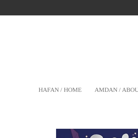
Skip
to
main
content
HAFAN / HOME
AMDAN / ABO