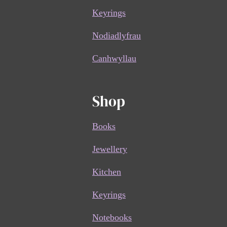
Keyrings
Nodiadlyfrau
Canhwyllau
Shop
Books
Jewellery
Kitchen
Keyrings
Notebooks