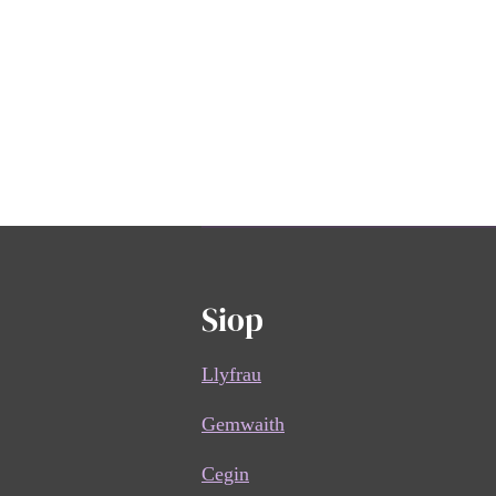
Siop
Llyfrau
Gemwaith
Cegin