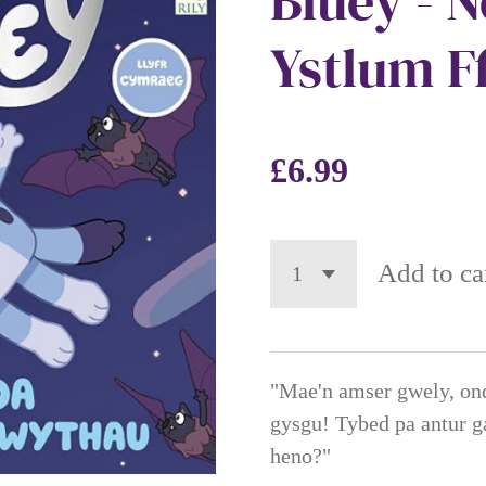
Bluey - 
Ystlum F
£6.99
Add to ca
"Mae'n amser gwely, on
gysgu! Tybed pa antur g
heno?"