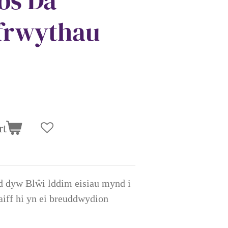
Nos Da
frwythau
rt
d dyw Blŵi lddim eisiau mynd i
aiff hi yn ei breuddwydion