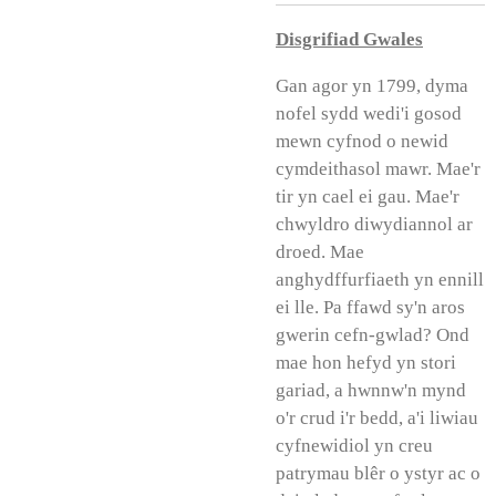
Disgrifiad Gwales
Gan agor yn 1799, dyma
nofel sydd wedi'i gosod
mewn cyfnod o newid
cymdeithasol mawr. Mae'r
tir yn cael ei gau. Mae'r
chwyldro diwydiannol ar
droed. Mae
anghydffurfiaeth yn ennill
ei lle. Pa ffawd sy'n aros
gwerin cefn-gwlad? Ond
mae hon hefyd yn stori
gariad, a hwnnw'n mynd
o'r crud i'r bedd, a'i liwiau
cyfnewidiol yn creu
patrymau blêr o ystyr ac o