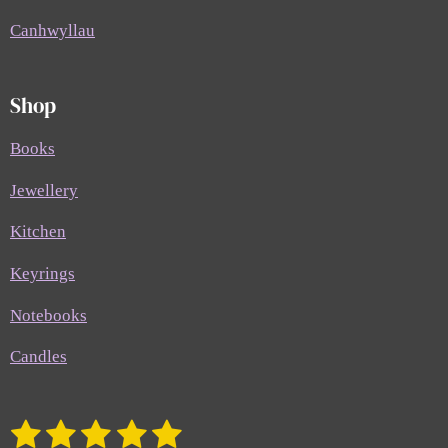
Canhwyllau
Shop
Books
Jewellery
Kitchen
Keyrings
Notebooks
Candles
1
2
3
4
5
S
R
u