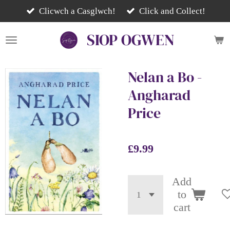
Skip
Clicwch a Casglwch!
Click and Collect!
to
SIOP
OGWEN
main
content
Nelan a Bo -
Angharad
Price
£9.99
Add
to
cart