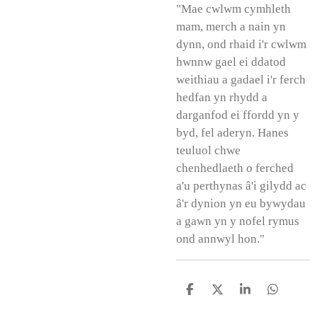
"Mae cwlwm cymhleth
mam, merch a nain yn
dynn, ond rhaid i'r cwlwm
hwnnw gael ei ddatod
weithiau a gadael i'r ferch
hedfan yn rhydd a
darganfod ei ffordd yn y
byd, fel aderyn. Hanes
teuluol chwe
chenhedlaeth o ferched
a'u perthynas â'i gilydd ac
â'r dynion yn eu bywydau
a gawn yn y nofel rymus
ond annwyl hon."
S
S
S
S
h
h
h
h