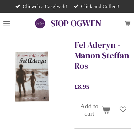
Skip
Clicwch a Casglwch!
Click and Collect!
to
SIOP
OGWEN
main
content
Fel Aderyn -
Manon Steffan
Ros
£8.95
Add to
cart